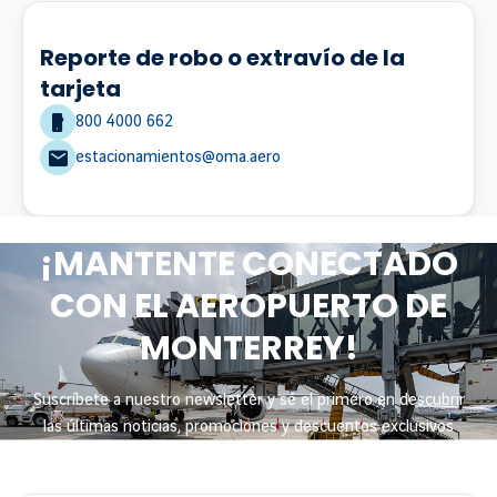
Reporte de robo o extravío de la
tarjeta
Número de contacto
800 4000 662
Correo electrónico
estacionamientos@oma.aero
¡MANTENTE CONECTADO
CON EL AEROPUERTO DE
MONTERREY!
Suscríbete a nuestro newsletter y sé el primero en descubrir
las últimas noticias, promociones y descuentos exclusivos
diseñados para ti.