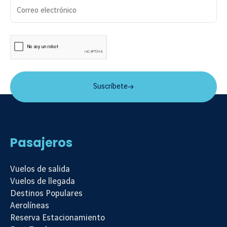
Suscripción al newsletter
Correo electrónico
Estoy de acuerdo con el
Aviso de privacidad
Suscríbete
Pasajeros
Vuelos de salida
Vuelos de llegada
Destinos Populares
Aerolíneas
Reserva Estacionamiento