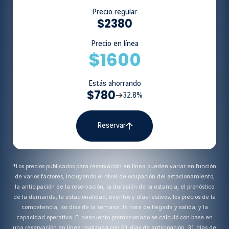
Precio regular
$2380
Precio en línea
$1600
Estás ahorrando
$780
32.8%
Reservar
*Los precios publicados para reservación en línea pueden variar en función
de varios factores, incluyendo el nivel de ocupación del estacionamiento,
la anticipación de la reservación, la duración de la estancia, el pronóstico
de la demanda, la estacionalidad, eventos y días festivos, los precios de la
competencia, los días de la semana, la hora de llegada y salida, y la
capacidad operativa. El descuento promocionado se calculó con base en
una reservación en línea realizada con 61 días de anticipación, 31 días de