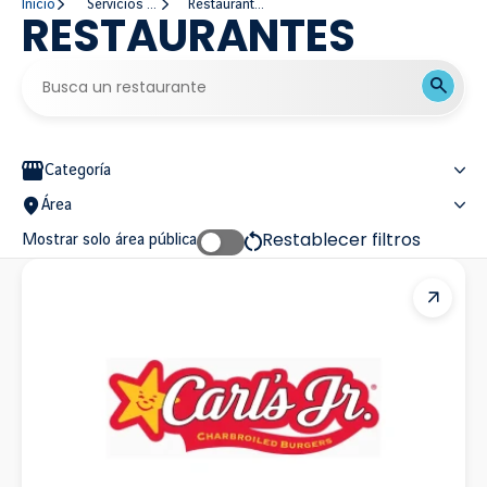
Inicio
Servicios y Establecimientos
Restaurantes
RESTAURANTES
Busca un restaurante
Busca un restaurante
Filtrar listado de restaurantes
Categoría
Área
Restablecer filtros
Mostrar solo área pública