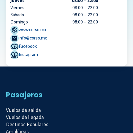
Jueves
08:00 – 22:00
Viernes
08:00 – 22:00
Sábado
08:00 – 22:00
Domingo
08:00 – 22:00
MEDIOS DE CONTACTO
www.corso.mx
info@corso.mx
Facebook
Instagram
Pasajeros
Vuelos de salida
Vuelos de llegada
Destinos Populares
Aerolíneas